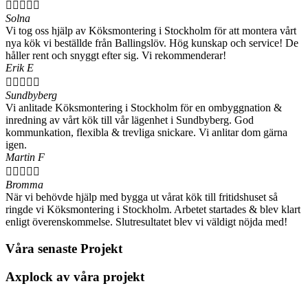





Solna
Vi tog oss hjälp av Köksmontering i Stockholm för att montera vårt
nya kök vi beställde från Ballingslöv. Hög kunskap och service! De
håller rent och snyggt efter sig. Vi rekommenderar!
Erik E





Sundbyberg
Vi anlitade Köksmontering i Stockholm för en ombyggnation &
inredning av vårt kök till vår lägenhet i Sundbyberg. God
kommunkation, flexibla & trevliga snickare. Vi anlitar dom gärna
igen.
Martin F





Bromma
När vi behövde hjälp med bygga ut vårat kök till fritidshuset så
ringde vi Köksmontering i Stockholm. Arbetet startades & blev klart
enligt överenskommelse. Slutresultatet blev vi väldigt nöjda med!
Våra senaste Projekt
Axplock av våra projekt