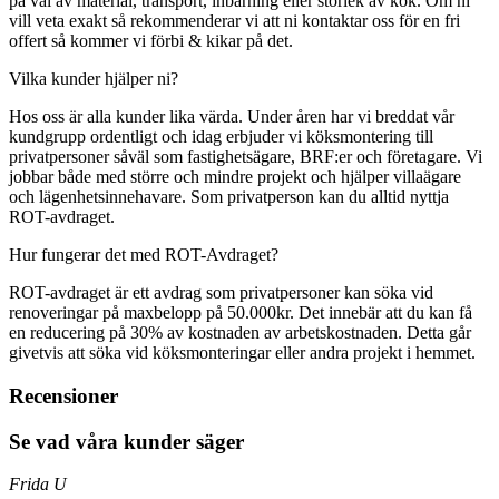
på val av material, transport, inbärning eller storlek av kök. Om ni
vill veta exakt så rekommenderar vi att ni kontaktar oss för en fri
offert så kommer vi förbi & kikar på det.
Vilka kunder hjälper ni?
Hos oss är alla kunder lika värda. Under åren har vi breddat vår
kundgrupp ordentligt och idag erbjuder vi köksmontering till
privatpersoner såväl som fastighetsägare, BRF:er och företagare. Vi
jobbar både med större och mindre projekt och hjälper villaägare
och lägenhetsinnehavare. Som privatperson kan du alltid nyttja
ROT-avdraget.
Hur fungerar det med ROT-Avdraget?
ROT-avdraget är ett avdrag som privatpersoner kan söka vid
renoveringar på maxbelopp på 50.000kr. Det innebär att du kan få
en reducering på 30% av kostnaden av arbetskostnaden. Detta går
givetvis att söka vid köksmonteringar eller andra projekt i hemmet.
Recensioner
Se vad våra kunder säger
Frida U