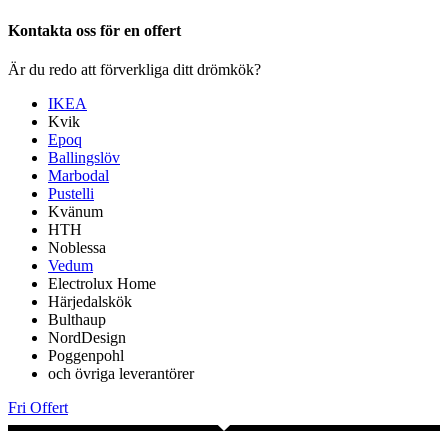
Kontakta oss för en offert
Är du redo att förverkliga ditt drömkök?
IKEA
Kvik
Epoq
Ballingslöv
Marbodal
Pustelli
Kvänum
HTH
Noblessa
Vedum
Electrolux Home
Härjedalskök
Bulthaup
NordDesign
Poggenpohl
och övriga leverantörer
Fri Offert