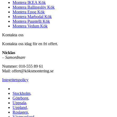
Montera IKEA Kök
Montera Ballingslöv Kök
Montera Epoq Kök
Montera Marbodal Kök
Montera Puustelli Kök
Montera Vedum Kök
Kontakta oss
Kontakta oss idag för en fri offert.
Nicklas
–
Samordnare
Nummer: 010-555 89 61
Mail: offert@köksmontering.se
Integritetspolicy
Vi utför arbeten i b.la:
Stockholm,
Göteborg,
Uppsala,
Uppland,
Roslagen,
Västmanland,