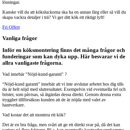
lösningar.
Kanske vill du att köksluckorna ska ha en annan färg eller så vill du
skapa vackra detaljer i trä? Vi ger ditt kök ett riktigt lyft!
Fri Offert
Vanliga frågor
Inför en köksmontering finns det många frågor och
funderingar som kan dyka upp. Här besvarar vi de
allra vanligaste frågorna.
Vad innebär "Nöjd-kund-garanti" ?
“Nöjd-kund garanti” innebär att vi inte avslutar arbetet hos dig tills
du är helt nöjd med slutresultatet. Exempelvis vid eventuella fel och
brister, som påvisas, så åtgärdas dessa direkt. Genom denna extra
trygghet tillförsäkras kunden att de är nöjda med valet av
hantverkare.
Vad kostar det att montera ett kök?
Det är en bra fråga, men svårt att ge ett direkt svar på, då det kan
variera på flera faktorer. Bl.a. kan eventuella kostnader uppkomma