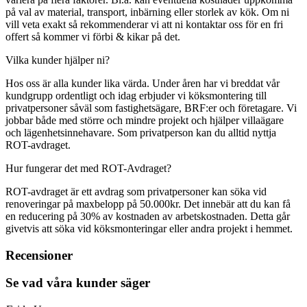
på val av material, transport, inbärning eller storlek av kök. Om ni
vill veta exakt så rekommenderar vi att ni kontaktar oss för en fri
offert så kommer vi förbi & kikar på det.
Vilka kunder hjälper ni?
Hos oss är alla kunder lika värda. Under åren har vi breddat vår
kundgrupp ordentligt och idag erbjuder vi köksmontering till
privatpersoner såväl som fastighetsägare, BRF:er och företagare. Vi
jobbar både med större och mindre projekt och hjälper villaägare
och lägenhetsinnehavare. Som privatperson kan du alltid nyttja
ROT-avdraget.
Hur fungerar det med ROT-Avdraget?
ROT-avdraget är ett avdrag som privatpersoner kan söka vid
renoveringar på maxbelopp på 50.000kr. Det innebär att du kan få
en reducering på 30% av kostnaden av arbetskostnaden. Detta går
givetvis att söka vid köksmonteringar eller andra projekt i hemmet.
Recensioner
Se vad våra kunder säger