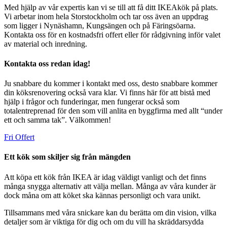
Med hjälp av vår expertis kan vi se till att få ditt IKEAkök på plats.
Vi arbetar inom hela Storstockholm och tar oss även an uppdrag
som ligger i Nynäshamn, Kungsängen och på Färingsöarna.
Kontakta oss för en kostnadsfri offert eller för rådgivning inför valet
av material och inredning.
Kontakta oss redan idag!
Ju snabbare du kommer i kontakt med oss, desto snabbare kommer
din köksrenovering också vara klar. Vi finns här för att bistå med
hjälp i frågor och funderingar, men fungerar också som
totalentreprenad för den som vill anlita en byggfirma med allt “under
ett och samma tak”. Välkommen!
Fri Offert
Ett kök som skiljer sig från mängden
Att köpa ett kök från IKEA är idag väldigt vanligt och det finns
många snygga alternativ att välja mellan. Många av våra kunder är
dock måna om att köket ska kännas personligt och vara unikt.
Tillsammans med våra snickare kan du berätta om din vision, vilka
detaljer som är viktiga för dig och om du vill ha skräddarsydda