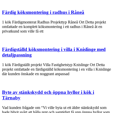
Färdig köksmontering i radhus i Råneå
1 kök Färdigmonterat Radhus Projekttyp Råneå Ort Detta projekt
omfattade en komplett köksmontering i ett radhus i Råneå åt en
privatkund som ville få ett
Färdigställd köksmontering i villa i Knislinge med
detaljpassning
1 kök Färdigställt projekt Villa Fastighetstyp Knislinge Ort Detta
projekt omfattade en färdigställd köksmontering i en villa i Knislinge
där kunden önskade en noggrant anpassad
Byte av stänkskydd och öppna hyllor i kök i
Tärnaby
Vad kunden frågade om “Vi ville byta ut ett äldre stänkskydd som
hade blivit svårt att hålla rent och samtidigt få upp öppna hyllor som