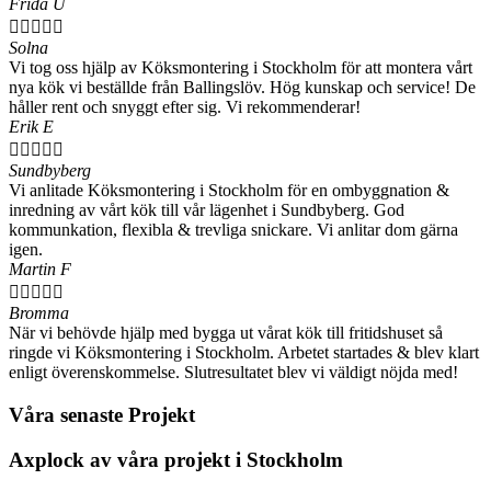
Frida U





Solna
Vi tog oss hjälp av Köksmontering i Stockholm för att montera vårt
nya kök vi beställde från Ballingslöv. Hög kunskap och service! De
håller rent och snyggt efter sig. Vi rekommenderar!
Erik E





Sundbyberg
Vi anlitade Köksmontering i Stockholm för en ombyggnation &
inredning av vårt kök till vår lägenhet i Sundbyberg. God
kommunkation, flexibla & trevliga snickare. Vi anlitar dom gärna
igen.
Martin F





Bromma
När vi behövde hjälp med bygga ut vårat kök till fritidshuset så
ringde vi Köksmontering i Stockholm. Arbetet startades & blev klart
enligt överenskommelse. Slutresultatet blev vi väldigt nöjda med!
Våra senaste Projekt
Axplock av våra projekt i Stockholm