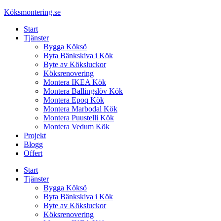
Skip
Köksmontering.se
to
Start
content
Tjänster
Bygga Köksö
Byta Bänkskiva i Kök
Byte av Köksluckor
Köksrenovering
Montera IKEA Kök
Montera Ballingslöv Kök
Montera Epoq Kök
Montera Marbodal Kök
Montera Puustelli Kök
Montera Vedum Kök
Projekt
Blogg
Offert
Start
Tjänster
Bygga Köksö
Byta Bänkskiva i Kök
Byte av Köksluckor
Köksrenovering