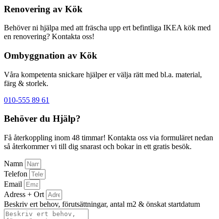
Renovering av Kök
Behöver ni hjälpa med att fräscha upp ert befintliga IKEA kök med
en renovering? Kontakta oss!
Ombyggnation av Kök
Våra kompetenta snickare hjälper er välja rätt med bl.a. material,
färg & storlek.
010-555 89 61
Behöver du Hjälp?
Få återkoppling inom 48 timmar! Kontakta oss via formuläret nedan
så återkommer vi till dig snarast och bokar in ett gratis besök.
Namn
Telefon
Email
Adress + Ort
Beskriv ert behov, förutsättningar, antal m2 & önskat startdatum