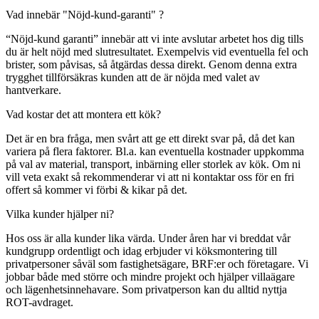
Vad innebär "Nöjd-kund-garanti" ?
“Nöjd-kund garanti” innebär att vi inte avslutar arbetet hos dig tills
du är helt nöjd med slutresultatet. Exempelvis vid eventuella fel och
brister, som påvisas, så åtgärdas dessa direkt. Genom denna extra
trygghet tillförsäkras kunden att de är nöjda med valet av
hantverkare.
Vad kostar det att montera ett kök?
Det är en bra fråga, men svårt att ge ett direkt svar på, då det kan
variera på flera faktorer. Bl.a. kan eventuella kostnader uppkomma
på val av material, transport, inbärning eller storlek av kök. Om ni
vill veta exakt så rekommenderar vi att ni kontaktar oss för en fri
offert så kommer vi förbi & kikar på det.
Vilka kunder hjälper ni?
Hos oss är alla kunder lika värda. Under åren har vi breddat vår
kundgrupp ordentligt och idag erbjuder vi köksmontering till
privatpersoner såväl som fastighetsägare, BRF:er och företagare. Vi
jobbar både med större och mindre projekt och hjälper villaägare
och lägenhetsinnehavare. Som privatperson kan du alltid nyttja
ROT-avdraget.