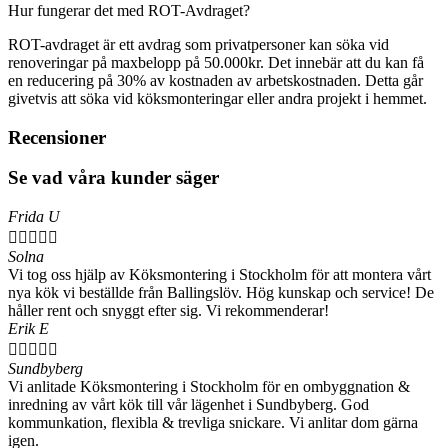
Hur fungerar det med ROT-Avdraget?
ROT-avdraget är ett avdrag som privatpersoner kan söka vid
renoveringar på maxbelopp på 50.000kr. Det innebär att du kan få
en reducering på 30% av kostnaden av arbetskostnaden. Detta går
givetvis att söka vid köksmonteringar eller andra projekt i hemmet.
Recensioner
Se vad våra kunder säger
Frida U





Solna
Vi tog oss hjälp av Köksmontering i Stockholm för att montera vårt
nya kök vi beställde från Ballingslöv. Hög kunskap och service! De
håller rent och snyggt efter sig. Vi rekommenderar!
Erik E





Sundbyberg
Vi anlitade Köksmontering i Stockholm för en ombyggnation &
inredning av vårt kök till vår lägenhet i Sundbyberg. God
kommunkation, flexibla & trevliga snickare. Vi anlitar dom gärna
igen.