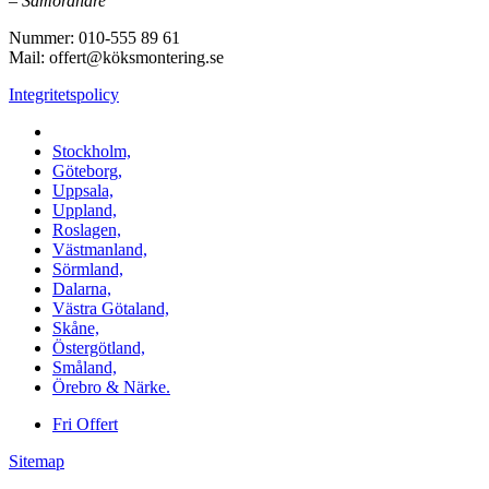
–
Samordnare
Nummer: 010-555 89 61
Mail: offert@köksmontering.se
Integritetspolicy
Vi utför arbeten i b.la:
Stockholm,
Göteborg,
Uppsala,
Uppland,
Roslagen,
Västmanland,
Sörmland,
Dalarna,
Västra Götaland,
Skåne,
Östergötland,
Småland,
Örebro & Närke.
Fri Offert
Sitemap