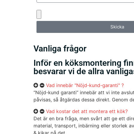
Bifoga gärna eventuella dokument, bilder el
Skicka
Vanliga frågor
Inför en köksmontering fi
besvarar vi de allra vanlig
Vad innebär "Nöjd-kund-garanti" ?
“Nöjd-kund garanti” innebär att vi inte avslu
påvisas, så åtgärdas dessa direkt. Genom de
Vad kostar det att montera ett kök?
Det är en bra fråga, men svårt att ge ett di
material, transport, inbärning eller storlek 
& kikar på det.