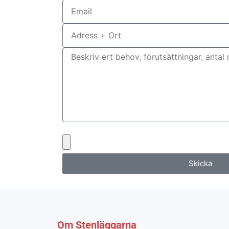
Bifoga gärna eventuella dokument, bilder el
Skicka
Om Stenläggarna