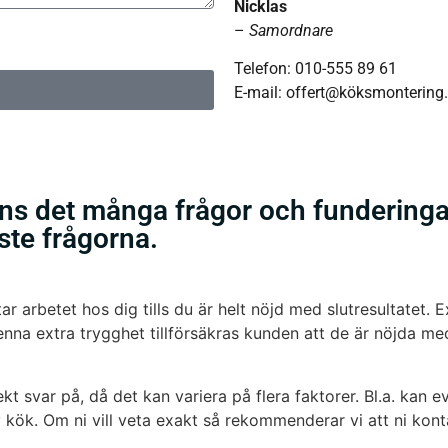
Nicklas
ler ritningar
–
Samordnare
Telefon: 010-555 89 61
E-mail: offert@köksmontering
nns det många frågor och fundering
aste frågorna.
tar arbetet hos dig tills du är helt nöjd med slutresultatet. 
nna extra trygghet tillförsäkras kunden att de är nöjda me
rekt svar på, då det kan variera på flera faktorer. Bl.a. ka
av kök. Om ni vill veta exakt så rekommenderar vi att ni kont