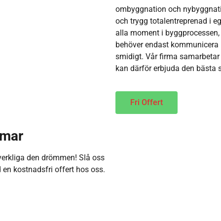
ombyggnation och nybyggnation
och trygg totalentreprenad i e
alla moment i byggprocessen, f
behöver endast kommunicera me
smidigt. Vår firma samarbetar 
kan därför erbjuda den bästa 
Fri Offert
mmar
rverkliga den drömmen! Slå oss
id en kostnadsfri offert hos oss.