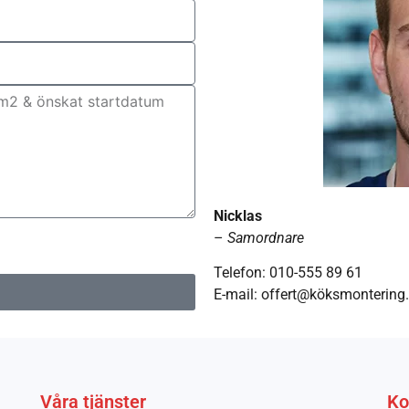
Nicklas
ler ritningar
–
Samordnare
Telefon: 010-555 89 61
E-mail: offert@köksmontering
Våra tjänster
Ko