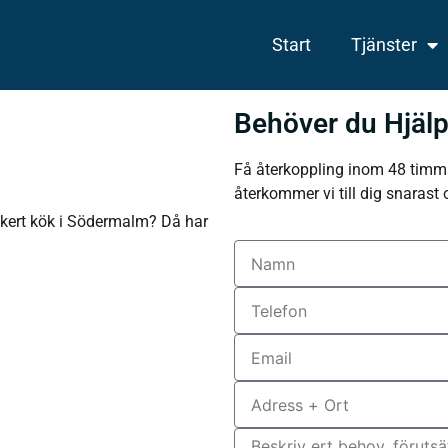
Start
Tjänster
å
Behöver du Hjäl
Få återkoppling inom 48 timma
återkommer vi till dig snarast 
ckert kök i Södermalm? Då har